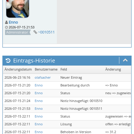
Enno
2026-07-15 21:53
~0010511
Administrator
Eintrags-Historie
Änderungsdatum
Benutzername
Feld
Änderung
2026-06-23 16:16
olafsacher
Neuer Eintrag
2026-07-15 21:20
Enno
Bearbeitung durch
=> Enno
2026-07-15 21:20
Enno
Status
neu => zugewiese
2026-07-15 21:24
Enno
Notiz hinzugefügt: 0010510
2026-07-15 21:53
Enno
Notiz hinzugefügt: 0010511
2026-07-15 22:11
Enno
Status
zugewiesen => erl
2026-07-15 22:11
Enno
Lösung
offen => erledigt
2026-07-15 22:11
Enno
Behoben in Version
=> 31.2