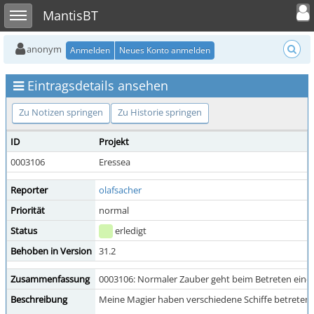
Toggle user
Toggle sidebar
MantisBT
anonym
Anmelden
Neues Konto anmelden
Eintragsdetails ansehen
Zu Notizen springen
Zu Historie springen
ID
Projekt
0003106
Eressea
Reporter
olafsacher
Priorität
normal
Status
erledigt
Behoben in Version
31.2
Zusammenfassung
0003106: Normaler Zauber geht beim Betreten eines 
Beschreibung
Meine Magier haben verschiedene Schiffe betreten u