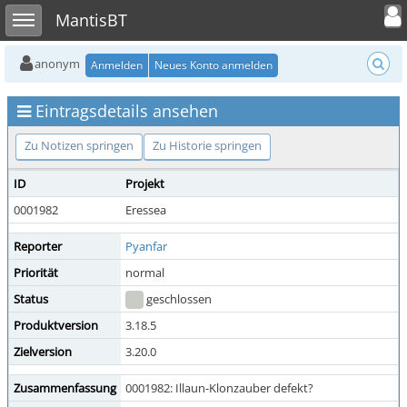
Toggle user
Toggle sidebar
MantisBT
anonym
Anmelden
Neues Konto anmelden
Eintragsdetails ansehen
Zu Notizen springen
Zu Historie springen
ID
Projekt
0001982
Eressea
Reporter
Pyanfar
Priorität
normal
Status
geschlossen
Produktversion
3.18.5
Zielversion
3.20.0
Zusammenfassung
0001982: Illaun-Klonzauber defekt?