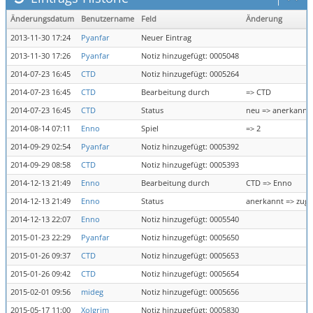
Änderungsdatum
Benutzername
Feld
Änderung
2013-11-30 17:24
Pyanfar
Neuer Eintrag
2013-11-30 17:26
Pyanfar
Notiz hinzugefügt: 0005048
2014-07-23 16:45
CTD
Notiz hinzugefügt: 0005264
2014-07-23 16:45
CTD
Bearbeitung durch
=> CTD
2014-07-23 16:45
CTD
Status
neu => anerkannt
2014-08-14 07:11
Enno
Spiel
=> 2
2014-09-29 02:54
Pyanfar
Notiz hinzugefügt: 0005392
2014-09-29 08:58
CTD
Notiz hinzugefügt: 0005393
2014-12-13 21:49
Enno
Bearbeitung durch
CTD => Enno
2014-12-13 21:49
Enno
Status
anerkannt => zug
2014-12-13 22:07
Enno
Notiz hinzugefügt: 0005540
2015-01-23 22:29
Pyanfar
Notiz hinzugefügt: 0005650
2015-01-26 09:37
CTD
Notiz hinzugefügt: 0005653
2015-01-26 09:42
CTD
Notiz hinzugefügt: 0005654
2015-02-01 09:56
mideg
Notiz hinzugefügt: 0005656
2015-05-17 11:00
Xolgrim
Notiz hinzugefügt: 0005830