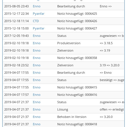
2015-08-05 23:43
Enno
Bearbeitung durch
Enno =>
2015-12-17 22:34
Pyanfar
Notiz hinzugefügt: 0006425
2015-12-18 11:14
CTD
Notiz hinzugefügt: 0006426
2015-12-18 15:00
Pyanfar
Notiz hinzugefügt: 0006427
2017-12-05 19:43
Enno
Status
zugewiesen => bes
2019-02-10 19:18
Enno
Produktversion
=> 3.18.5
2019-02-10 19:18
Enno
Zielversion
=> 3.19
2019-02-10 19:18
Enno
Notiz hinzugefügt: 0008358
2019-02-18 23:52
Enno
Zielversion
3.19 => 3.20.0
2019-04-07 17:55
Enno
Bearbeitung durch
=> Enno
2019-04-07 17:55
Enno
Status
bestätigt => zuge
2019-04-07 17:55
Enno
Notiz hinzugefügt: 0008415
2019-04-07 17:57
Enno
Notiz hinzugefügt: 0008416
2019-04-07 21:37
Enno
Status
zugewiesen => erl
2019-04-07 21:37
Enno
Lösung
offen => erledigt
2019-04-07 21:37
Enno
Behoben in Version
=> 3.20.0
2019-04-07 21:37
Enno
Notiz hinzugefügt: 0008418