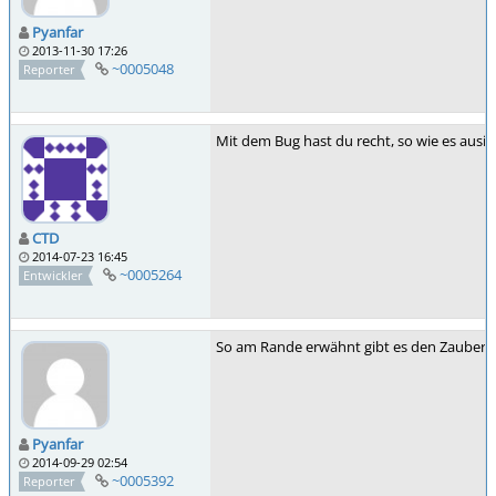
Pyanfar
2013-11-30 17:26
~0005048
Reporter
Mit dem Bug hast du recht, so wie es ausie
CTD
2014-07-23 16:45
~0005264
Entwickler
So am Rande erwähnt gibt es den Zauber auc
Pyanfar
2014-09-29 02:54
~0005392
Reporter