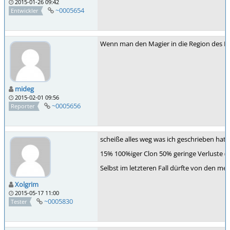
2015-01-26 09:42
~0005654
Entwickler
Wenn man den Magier in die Region des Klo
mideg
2015-02-01 09:56
~0005656
Reporter
scheiße alles weg was ich geschrieben hatte
15% 100%iger Clon 50% geringe Verluste (-2 a
Selbst im letzteren Fall dürfte von den me
Xolgrim
2015-05-17 11:00
~0005830
Tester