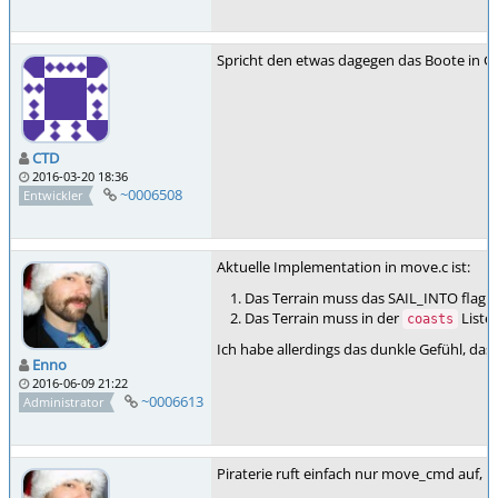
Spricht den etwas dagegen das Boote in Gä
CTD
2016-03-20 18:36
~0006508
Entwickler
Aktuelle Implementation in move.c ist:
Das Terrain muss das SAIL_INTO flag 
Das Terrain muss in der
Liste 
coasts
Ich habe allerdings das dunkle Gefühl, das
Enno
2016-06-09 21:22
~0006613
Administrator
Piraterie ruft einfach nur move_cmd auf, 