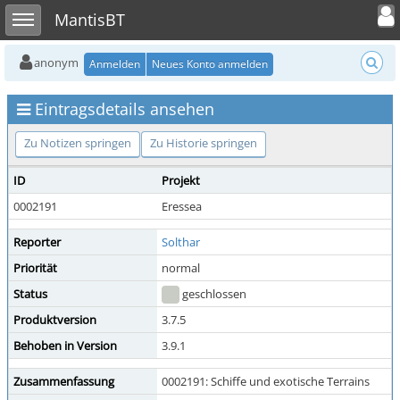
Toggle user
Toggle sidebar
MantisBT
anonym
Anmelden
Neues Konto anmelden
Eintragsdetails ansehen
Zu Notizen springen
Zu Historie springen
ID
Projekt
0002191
Eressea
Reporter
Solthar
Priorität
normal
Status
geschlossen
Produktversion
3.7.5
Behoben in Version
3.9.1
Zusammenfassung
0002191: Schiffe und exotische Terrains