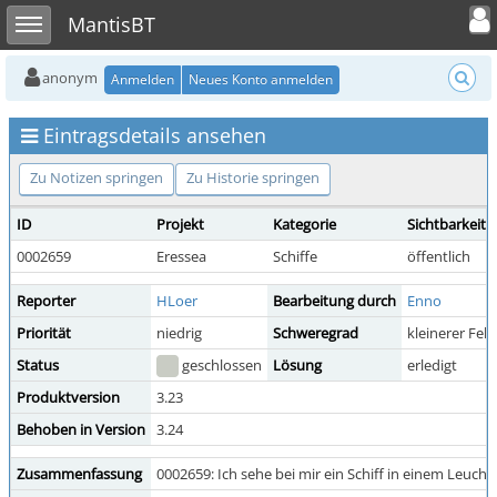
Toggle user
Toggle sidebar
MantisBT
anonym
Anmelden
Neues Konto anmelden
Eintragsdetails ansehen
Zu Notizen springen
Zu Historie springen
ID
Projekt
Kategorie
Sichtbarkeit
0002659
Eressea
Schiffe
öffentlich
Reporter
HLoer
Bearbeitung durch
Enno
Priorität
niedrig
Schweregrad
kleinerer Fehl
Status
geschlossen
Lösung
erledigt
Produktversion
3.23
Behoben in Version
3.24
Zusammenfassung
0002659: Ich sehe bei mir ein Schiff in einem Leuch