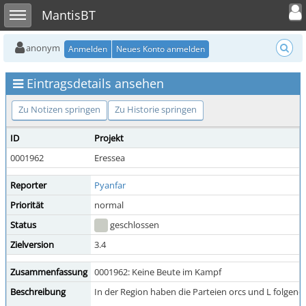
Toggle user
Toggle sidebar
MantisBT
anonym
Anmelden
Neues Konto anmelden
Eintragsdetails ansehen
Zu Notizen springen
Zu Historie springen
ID
Projekt
0001962
Eressea
Reporter
Pyanfar
Priorität
normal
Status
geschlossen
Zielversion
3.4
Zusammenfassung
0001962: Keine Beute im Kampf
Beschreibung
In der Region haben die Parteien orcs und L folgend