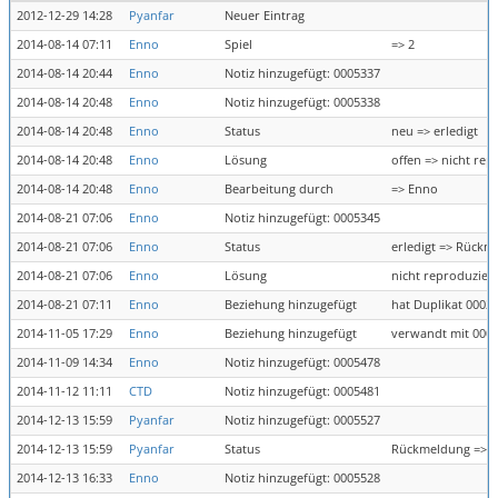
2012-12-29 14:28
Pyanfar
Neuer Eintrag
2014-08-14 07:11
Enno
Spiel
=> 2
2014-08-14 20:44
Enno
Notiz hinzugefügt: 0005337
2014-08-14 20:48
Enno
Notiz hinzugefügt: 0005338
2014-08-14 20:48
Enno
Status
neu => erledigt
2014-08-14 20:48
Enno
Lösung
offen => nicht re
2014-08-14 20:48
Enno
Bearbeitung durch
=> Enno
2014-08-21 07:06
Enno
Notiz hinzugefügt: 0005345
2014-08-21 07:06
Enno
Status
erledigt => Rückm
2014-08-21 07:06
Enno
Lösung
nicht reproduzier
2014-08-21 07:11
Enno
Beziehung hinzugefügt
hat Duplikat 0002
2014-11-05 17:29
Enno
Beziehung hinzugefügt
verwandt mit 000
2014-11-09 14:34
Enno
Notiz hinzugefügt: 0005478
2014-11-12 11:11
CTD
Notiz hinzugefügt: 0005481
2014-12-13 15:59
Pyanfar
Notiz hinzugefügt: 0005527
2014-12-13 15:59
Pyanfar
Status
Rückmeldung => z
2014-12-13 16:33
Enno
Notiz hinzugefügt: 0005528