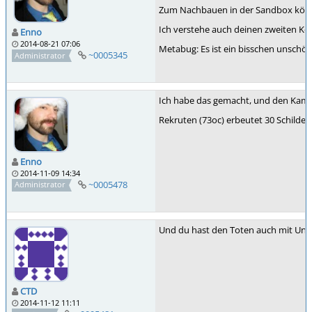
Zum Nachbauen in der Sandbox könntes
Ich verstehe auch deinen zweiten Kom
Enno
2014-08-21 07:06
Metabug: Es ist ein bisschen unschö
~0005345
Administrator
Ich habe das gemacht, und den Kampf 
Rekruten (73oc) erbeutet 30 Schilde.
Enno
2014-11-09 14:34
~0005478
Administrator
Und du hast den Toten auch mit Unto
CTD
2014-11-12 11:11