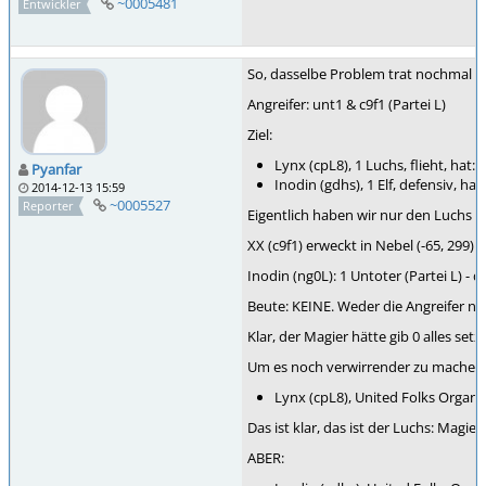
~0005481
Entwickler
So, dasselbe Problem trat nochmal 
Angreifer: unt1 & c9f1 (Partei L)
Ziel:
Lynx (cpL8), 1 Luchs, flieht, hat:
Pyanfar
Inodin (gdhs), 1 Elf, defensiv, ha
2014-12-13 15:59
~0005527
Reporter
Eigentlich haben wir nur den Luchs an
XX (c9f1) erweckt in Nebel (-65, 299)
Inodin (ng0L): 1 Untoter (Partei L) -
Beute: KEINE. Weder die Angreifer n
Klar, der Magier hätte gib 0 alles se
Um es noch verwirrender zu machen: 
Lynx (cpL8), United Folks Organiz
Das ist klar, das ist der Luchs: Magie
ABER: