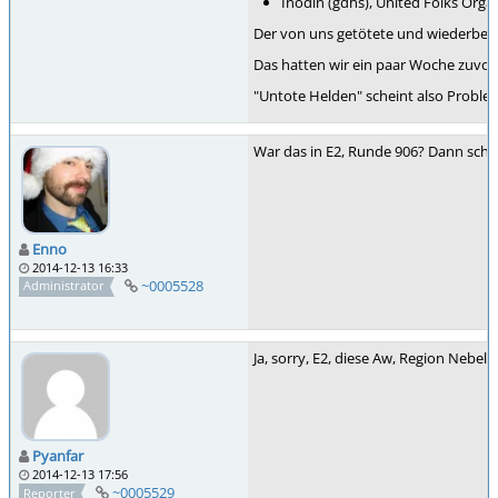
Inodin (gdhs), United Folks Organ
Der von uns getötete und wiederbele
Das hatten wir ein paar Woche zuvor
"Untote Helden" scheint also Proble
War das in E2, Runde 906? Dann schau
Enno
2014-12-13 16:33
~0005528
Administrator
Ja, sorry, E2, diese Aw, Region Nebel (-
Pyanfar
2014-12-13 17:56
~0005529
Reporter