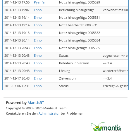
2014-12-13 17:56
Pyanfar
Notiz hinzugefügt: 0005529
2014-12-13 19:07
Enno
Beziehung hinzugefügt
verwandt mit 000
2014-12-13 19:14
Enno
Notiz hinzugefügt: 0005531
2014-12-13 19:14
Enno
Notiz bearbeitet: 0005531
2014-12-13 19:15
Enno
Notiz hinzugefügt: 0005532
2014-12-13 20:14
Enno
Notiz hinzugefügt: 0005534
2014-12-13 20:43
Enno
Notiz hinzugefügt: 0005535
2014-12-13 20:43
Enno
Status
zugewiesen => erl
2014-12-13 20:43
Enno
Behoben in Version
=> 3.4
2014-12-13 20:43
Enno
Lösung
wiedereröffnet => 
2014-12-17 20:43
Enno
Zielversion
=> 3.4
2015-07-06 15:31
Enno
Status
erledigt => geschl
Powered by
MantisBT
Copyright © 2000 - 2026 MantisBT Team
Kontaktieren Sie den
Administrator
bei Problemen