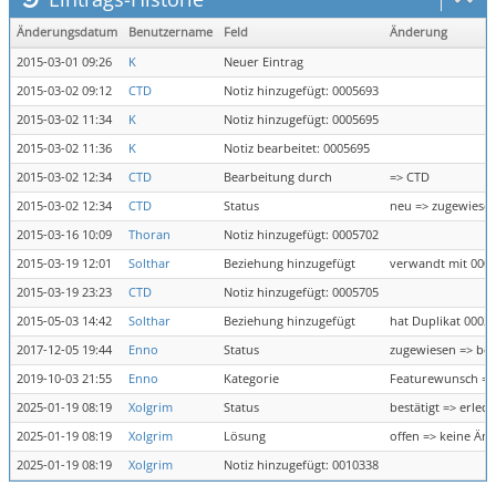
Änderungsdatum
Benutzername
Feld
Änderung
2015-03-01 09:26
K
Neuer Eintrag
2015-03-02 09:12
CTD
Notiz hinzugefügt: 0005693
2015-03-02 11:34
K
Notiz hinzugefügt: 0005695
2015-03-02 11:36
K
Notiz bearbeitet: 0005695
2015-03-02 12:34
CTD
Bearbeitung durch
=> CTD
2015-03-02 12:34
CTD
Status
neu => zugewiese
2015-03-16 10:09
Thoran
Notiz hinzugefügt: 0005702
2015-03-19 12:01
Solthar
Beziehung hinzugefügt
verwandt mit 000
2015-03-19 23:23
CTD
Notiz hinzugefügt: 0005705
2015-05-03 14:42
Solthar
Beziehung hinzugefügt
hat Duplikat 0002
2017-12-05 19:44
Enno
Status
zugewiesen => bes
2019-10-03 21:55
Enno
Kategorie
Featurewunsch =>
2025-01-19 08:19
Xolgrim
Status
bestätigt => erledi
2025-01-19 08:19
Xolgrim
Lösung
offen => keine Ä
2025-01-19 08:19
Xolgrim
Notiz hinzugefügt: 0010338