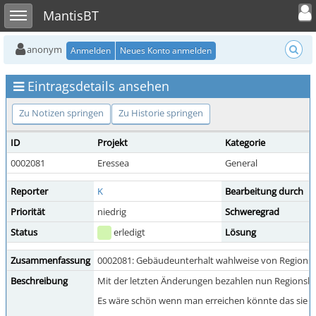
Toggle user
Toggle sidebar
MantisBT
anonym
Anmelden
Neues Konto anmelden
Eintragsdetails ansehen
Zu Notizen springen
Zu Historie springen
ID
Projekt
Kategorie
0002081
Eressea
General
Reporter
K
Bearbeitung durch
Priorität
niedrig
Schweregrad
Status
erledigt
Lösung
Zusammenfassung
0002081: Gebäudeunterhalt wahlweise von Regions
Beschreibung
Mit der letzten Änderungen bezahlen nun Regionsbes
Es wäre schön wenn man erreichen könnte das sie op