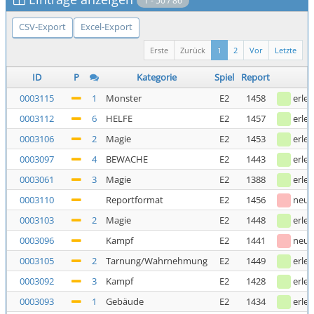
1 - 50 / 86
CSV-Export
Excel-Export
Erste
Zurück
1
2
Vor
Letzte
ID
P
Kategorie
Spiel
Report
0003115
1
Monster
E2
1458
erled
0003112
6
HELFE
E2
1457
erled
0003106
2
Magie
E2
1453
erled
0003097
4
BEWACHE
E2
1443
erled
0003061
3
Magie
E2
1388
erled
0003110
Reportformat
E2
1456
neu
0003103
2
Magie
E2
1448
erled
0003096
Kampf
E2
1441
neu
0003105
2
Tarnung/Wahrnehmung
E2
1449
erled
0003092
3
Kampf
E2
1428
erled
0003093
1
Gebäude
E2
1434
erled