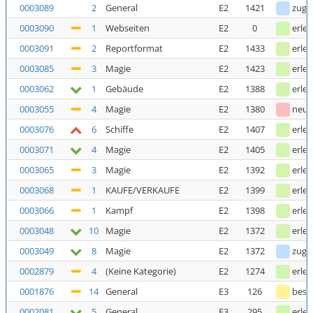
0003089
2
General
E2
1421
zuge
0003090
1
Webseiten
E2
0
erled
0003091
2
Reportformat
E2
1433
erled
0003085
3
Magie
E2
1423
erled
0003062
1
Gebäude
E2
1388
erled
0003055
4
Magie
E2
1380
neu
0003076
6
Schiffe
E2
1407
erled
0003071
4
Magie
E2
1405
erled
0003065
3
Magie
E2
1392
erled
0003068
1
KAUFE/VERKAUFE
E2
1399
erled
0003066
1
Kampf
E2
1398
erled
0003048
10
Magie
E2
1372
erled
0003049
8
Magie
E2
1372
zuge
0002879
4
(Keine Kategorie)
E2
1274
erled
0001876
14
General
E3
126
bestä
0002081
5
General
E3
295
erled