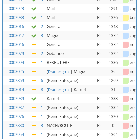
0002923
Mail
E2
1291
zuge
0002983
1
Mail
E2
1326
bestä
0003016
2
General
E2
1348
zuge
0003047
3
Magie
E2
1372
zuge
0003046
General
E2
1372
neu
0002979
2
Gebäude
E2
1322
zuge
0002994
1
REKRUTIERE
E2
1336
erled
0003025
Magie
36
neu
[
Drachensgrab
]
0002869
6
(Keine Kategorie)
E2
1269
erled
0003014
8
Kampf
31
zuge
[
Drachensgrab
]
0002989
Kampf
E2
1333
neu
0002987
1
(Keine Kategorie)
E2
1332
erled
0002976
1
(Keine Kategorie)
E2
1320
erled
0002880
3
NACH/ROUTE
E2
0
neu
0002954
1
(Keine Kategorie)
E2
1304
erled